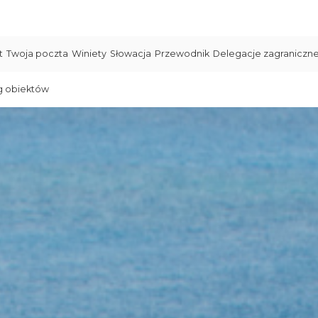
t
Twoja poczta
Winiety
Słowacja
Przewodnik
Delegacje zagraniczn
g obiektów