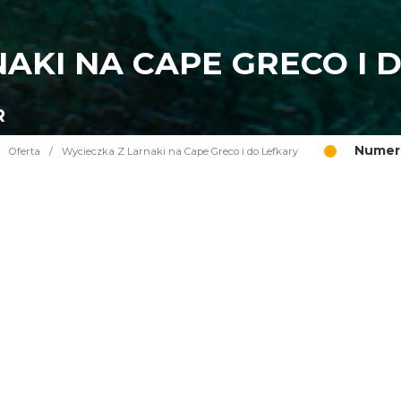
AKI NA CAPE GRECO I 
R
Numer 
Oferta
/
Wycieczka Z Larnaki na Cape Greco i do Lefkary