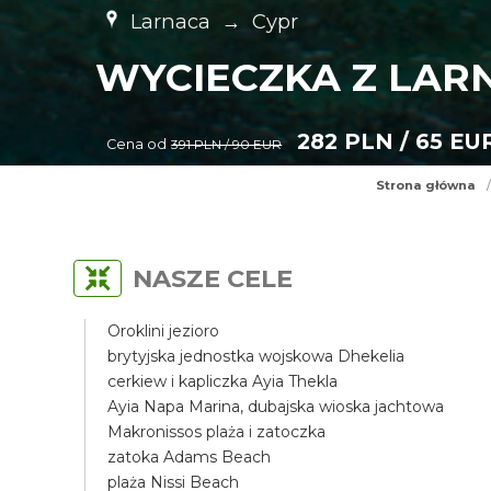
Larnaca
→
Cypr
WYCIECZKA Z LARN
282 PLN / 65 EU
Cena od
391 PLN / 90 EUR
Strona główna
/
NASZE CELE
Oroklini jezioro
brytyjska jednostka wojskowa Dhekelia
cerkiew i kapliczka Ayia Thekla
Ayia Napa Marina, dubajska wioska jachtowa
Makronissos plaża i zatoczka
zatoka Adams Beach
plaża Nissi Beach