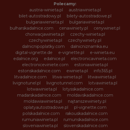
Polecamy:
austria-winieta.pl
austriawinieta.pl
bilet-autostradowy.pl
bilety-autostradowe.pl
bulgariawienieta.pl
bulgariawinieta.pl
bulharskadalnice.com
cenawiniety.pl
cenywiniet.pl
chorwacjawinieta.pl
czechy-winieta.pl
czechywinieta.pl
czechywiniety.pl
dalnicnipoplatky.com
dalnicniznamka.eu
digital-vignette.de
e-vignette.pl
e-winieta.eu
edalnice.org
edalnice.pl
electronicavinieta.com
electroniceviniete.com
estoniawinieta.pl
estonskadalnice.com
ewinieta.pl
info365.pl
litvadalnice.com
litwa-winieta.pl
litwawinieta.pl
livignotunel.pl
livignotunnel.com
lotvawinieta.pl
lotwawinieta.pl
lotysskadalnice.com
madarskadalnice.com
moldavskadalnice.com
moldawiawinieta.pl
najtanszewiniety.pl
oplatyautostradowe.pl
pl-vignette.com
polskadalnice.com
rakouskadalnice.com
rumuniawinieta.pl
rumunskadalnice.com
sloveniawinieta.pl
slovenskadalnice.com