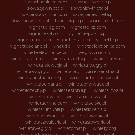
slovinskadalnice.com
slowacja-winieta.pl
slowacjawinieta.pl
sloweniawinieta.pl
svycarskadalnice.com
szwajcariawinieta.pl
słoweniawinieta.pl
tunellivigno.pl
vignette-at.com
vignette-bg.com
vignette-cz.com
vignette-pl.com
vignette-poland.pl
vignette-ro.com
vignette-si.com
vignette.pl
vignettepoland.pl
vinetki.pl
vinietaelectronica.com
vinieteelectronice.com
wegrywinieta.pl
winieta-austria.pl
winieta-czechy.pl
winieta-litwa.pl
winieta-słowacja.pl
winieta-wegry.pl
winieta-węgry.pl
winieta.org
winietaaustria.pl
winietaaustriaonline.pl
winietaautostradowa.pl
winietabulgaria.pl
winietachorwacja.pl
winietaczechy.pl
winietaestonia.pl
winietalitwa.pl
winietalotwa.pl
winietamoldawia.pl
winietaonline.com
winietapolska.pl
winietarumunia.pl
winietaslovenia.pl
winietaslowacja.pl
winietaslowenia.pl
winietaszwajcaria.pl
winietasłowenia.pl
winietawegry.pl
winietomat.pl
winiety.org
winietydrogowe.pl
winietyelektroniczne.pl