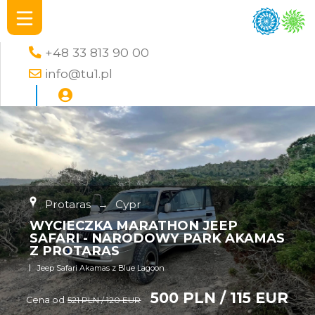
+48 33 813 90 00
info@tu1.pl
Protaras
→
Cypr
WYCIECZKA MARATHON JEEP
SAFARI - NARODOWY PARK AKAMAS
Z PROTARAS
Jeep Safari Akamas z Blue Lagoon
500 PLN / 115 EUR
Cena od
521 PLN / 120 EUR