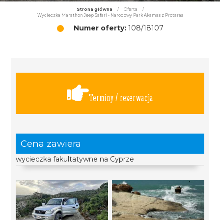
Strona główna
/
Oferta
/
Wycieczka Marathon Jeep Safari - Narodowy Park Akamas z Protaras
Numer oferty:
108/18107
Terminy / rezerwacja
Cena zawiera
wycieczka fakultatywne na Cyprze