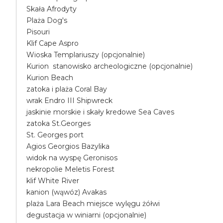
Skała Afrodyty
Plaża Dog's
Pisouri
Klif Cape Aspro
Wioska Templariuszy (opcjonalnie)
Kurion stanowisko archeologiczne (opcjonalnie)
Kurion Beach
zatoka i plaża Coral Bay
wrak Endro III Shipwreck
jaskinie morskie i skały kredowe Sea Caves
zatoka St.Georges
St. Georges port
Agios Georgios Bazylika
widok na wyspę Geronisos
nekropolie Meletis Forest
klif White River
kanion (wąwóz) Avakas
plaża Lara Beach miejsce wylęgu żółwi
degustacja w winiarni (opcjonalnie)