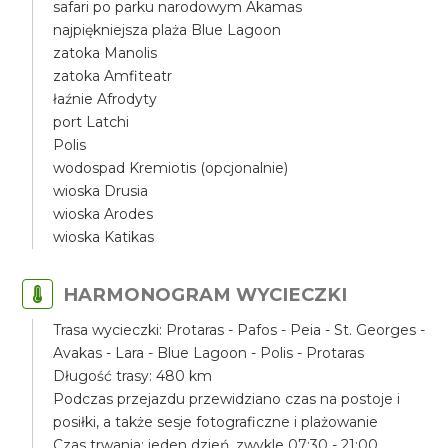
safari po parku narodowym Akamas
najpiękniejsza plaża Blue Lagoon
zatoka Manolis
zatoka Amfiteatr
łaźnie Afrodyty
port Latchi
Polis
wodospad Kremiotis (opcjonalnie)
wioska Drusia
wioska Arodes
wioska Katikas
HARMONOGRAM WYCIECZKI
Trasa wycieczki: Protaras - Pafos - Peia - St. Georges -
Avakas - Lara - Blue Lagoon - Polis - Protaras
Długość trasy: 480 km
Podczas przejazdu przewidziano czas na postoje i
posiłki, a także sesje fotograficzne i plażowanie
Czas trwania: jeden dzień, zwykle 07:30 - 21:00