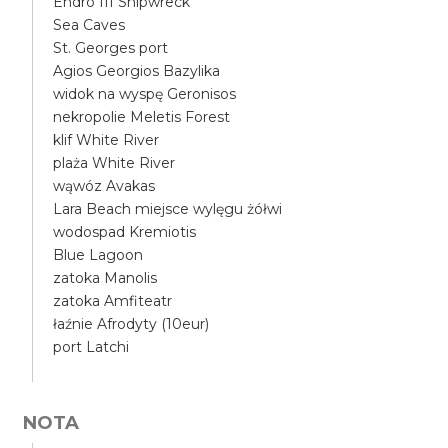
Endro III Shipwreck
Sea Caves
St. Georges port
Agios Georgios Bazylika
widok na wyspę Geronisos
nekropolie Meletis Forest
klif White River
plaża White River
wąwóz Avakas
Lara Beach miejsce wylęgu żółwi
wodospad Kremiotis
Blue Lagoon
zatoka Manolis
zatoka Amfiteatr
łaźnie Afrodyty (10eur)
port Latchi
NOTA