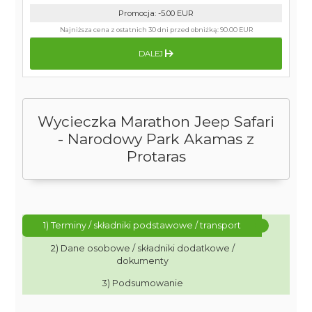
Promocja
:
-5.00
EUR
Najniższa cena z ostatnich 30 dni przed obniżką:
90.00 EUR
DALEJ
Wycieczka Marathon Jeep Safari
- Narodowy Park Akamas z
Protaras
1) Terminy / składniki podstawowe / transport
2) Dane osobowe / składniki dodatkowe /
dokumenty
3) Podsumowanie