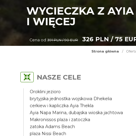
WYCIECZKA Z AYIA
I WIĘCEJ
326 PLN / 75 EU
Cena od
391 PLN / 90 EUR
Strona główna
/
Ofert
NASZE CELE
Oroklini jezioro
brytyjska jednostka wojskowa Dhekelia
cerkiew i kapliczka Ayia Thekla
Ayia Napa Marina, dubajska wioska jachtowa
Makronissos plaża i zatoczka
zatoka Adams Beach
plaża Nissi Beach