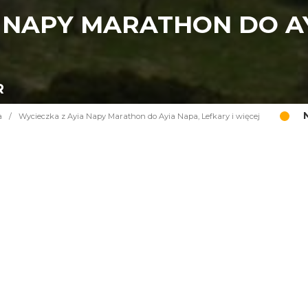
 NAPY MARATHON DO AY
R
a
/
Wycieczka z Ayia Napy Marathon do Ayia Napa, Lefkary i więcej