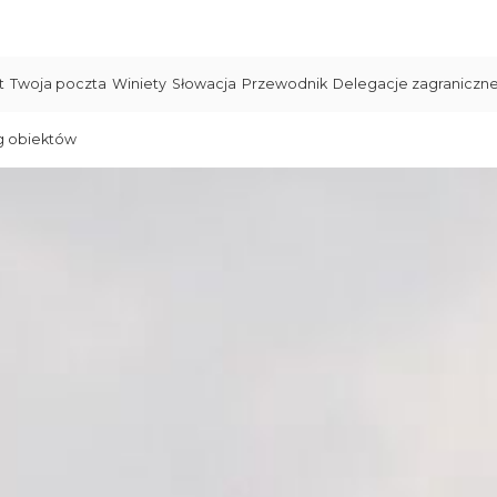
t
Twoja poczta
Winiety
Słowacja
Przewodnik
Delegacje zagraniczn
g obiektów