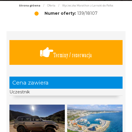
Strona główna
/
Oferta
/
Wycieczka Marathon z Larnaki do Pafos
Numer oferty:
139/18107
Terminy / rezerwacja
Cena zawiera
Uczestnik