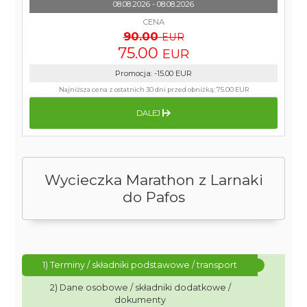
08.08.2026 - 08.08.2026
CENA
90.00
EUR
75.00
EUR
Promocja
:
-15.00
EUR
Najniższa cena z ostatnich 30 dni przed obniżką:
75.00 EUR
DALEJ
Wycieczka Marathon z Larnaki
do Pafos
1) Terminy / składniki podstawowe / transport
2) Dane osobowe / składniki dodatkowe /
dokumenty