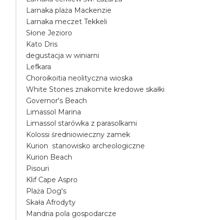
Larnaka plaża Mackenzie
Larnaka meczet Tekkeli
Słone Jezioro
Kato Dris
degustacja w winiarni
Lefkara
Choroikoitia neolityczna wioska
White Stones znakomite kredowe skałki
Governor's Beach
Limassol Marina
Limassol starówka z parasolkami
Kolossi średniowieczny zamek
Kurion stanowisko archeologiczne
Kurion Beach
Pisouri
Klif Cape Aspro
Plaża Dog's
Skała Afrodyty
Mandria pola gospodarcze