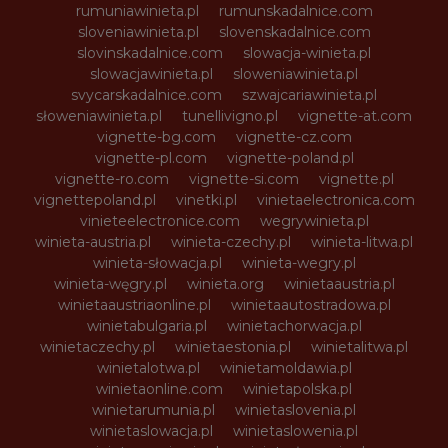
rumuniawinieta.pl
rumunskadalnice.com
sloveniawinieta.pl
slovenskadalnice.com
slovinskadalnice.com
slowacja-winieta.pl
slowacjawinieta.pl
sloweniawinieta.pl
svycarskadalnice.com
szwajcariawinieta.pl
słoweniawinieta.pl
tunellivigno.pl
vignette-at.com
vignette-bg.com
vignette-cz.com
vignette-pl.com
vignette-poland.pl
vignette-ro.com
vignette-si.com
vignette.pl
vignettepoland.pl
vinetki.pl
vinietaelectronica.com
vinieteelectronice.com
wegrywinieta.pl
winieta-austria.pl
winieta-czechy.pl
winieta-litwa.pl
winieta-słowacja.pl
winieta-wegry.pl
winieta-węgry.pl
winieta.org
winietaaustria.pl
winietaaustriaonline.pl
winietaautostradowa.pl
winietabulgaria.pl
winietachorwacja.pl
winietaczechy.pl
winietaestonia.pl
winietalitwa.pl
winietalotwa.pl
winietamoldawia.pl
winietaonline.com
winietapolska.pl
winietarumunia.pl
winietaslovenia.pl
winietaslowacja.pl
winietaslowenia.pl