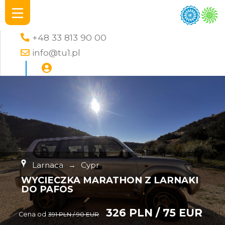
+48 33 813 90 00
info@tu1.pl
Larnaca
→
Cypr
WYCIECZKA MARATHON Z LARNAKI
DO PAFOS
326 PLN / 75 EUR
Cena od
391 PLN / 90 EUR