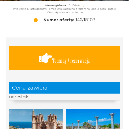
Strona główna
/
Oferta
/
Wycieczka Miasto duchów, Famagusta, Salamina z rejsem na Blue Lagoon i zatokę
żółwi z Ayia Napa z barbecue
Numer oferty:
146/18107
Terminy / rezerwacja
Cena zawiera
uczestnik