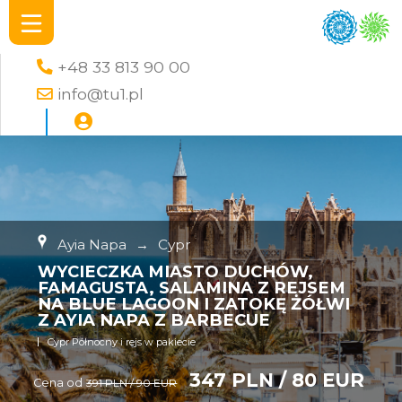
+48 33 813 90 00
info@tu1.pl
Ayia Napa
→
Cypr
WYCIECZKA MIASTO DUCHÓW,
FAMAGUSTA, SALAMINA Z REJSEM
NA BLUE LAGOON I ZATOKĘ ŻÓŁWI
Z AYIA NAPA Z BARBECUE
Cypr Północny i rejs w pakiecie
347 PLN / 80 EUR
Cena od
391 PLN / 90 EUR