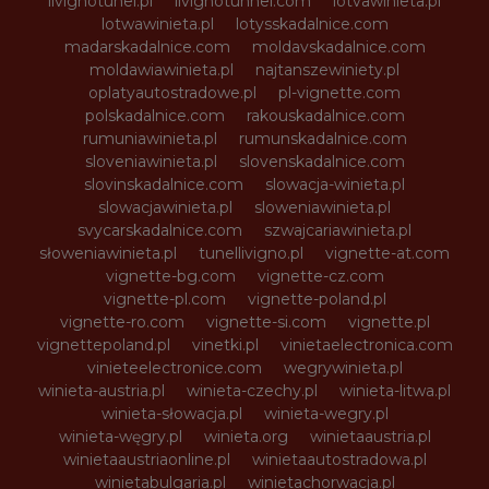
livignotunel.pl
livignotunnel.com
lotvawinieta.pl
lotwawinieta.pl
lotysskadalnice.com
madarskadalnice.com
moldavskadalnice.com
moldawiawinieta.pl
najtanszewiniety.pl
oplatyautostradowe.pl
pl-vignette.com
polskadalnice.com
rakouskadalnice.com
rumuniawinieta.pl
rumunskadalnice.com
sloveniawinieta.pl
slovenskadalnice.com
slovinskadalnice.com
slowacja-winieta.pl
slowacjawinieta.pl
sloweniawinieta.pl
svycarskadalnice.com
szwajcariawinieta.pl
słoweniawinieta.pl
tunellivigno.pl
vignette-at.com
vignette-bg.com
vignette-cz.com
vignette-pl.com
vignette-poland.pl
vignette-ro.com
vignette-si.com
vignette.pl
vignettepoland.pl
vinetki.pl
vinietaelectronica.com
vinieteelectronice.com
wegrywinieta.pl
winieta-austria.pl
winieta-czechy.pl
winieta-litwa.pl
winieta-słowacja.pl
winieta-wegry.pl
winieta-węgry.pl
winieta.org
winietaaustria.pl
winietaaustriaonline.pl
winietaautostradowa.pl
winietabulgaria.pl
winietachorwacja.pl