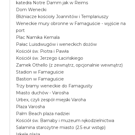
katedra Notre Damm jak w Reims
Dom Wenecki
Bliźniacze kościoły Joannitów i Templariuszy
Weneckie mury obronne w Famaguście - wyjście na
port
Plac Namika Kemala
Pałac Luisdwugów i weneckich dożów
Kościół św. Piotra i Pawła
Kościół św. Jerzego Łacińskiego
Zamek Othello (z zewnątrz, opcjonalnie wewnątrz)
Stadion w Famaguście
Bastion w Famaguście
Trzy bramy weneckie do Famagusty
Miasto duchów - Varosha
Urbex, czyli zespół miejski Varoha
Plaża Varosha
Palm Beach plaża nadziei
Kościół św. Barnaby i muzeum rękodzielnictwa
Salamina starożytne miasto (2.5 eur wstęp)
Iskele plaża