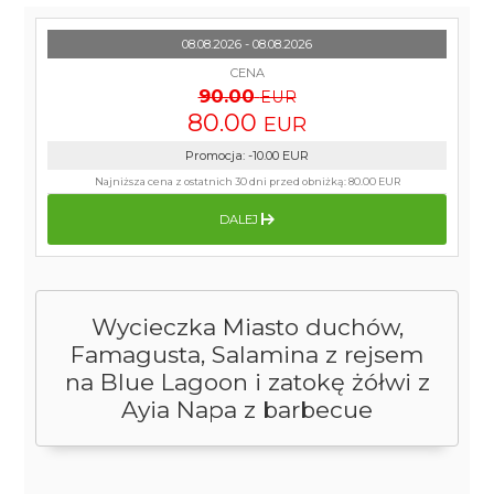
08.08.2026 - 08.08.2026
CENA
90.00
EUR
80.00
EUR
Promocja
:
-10.00
EUR
Najniższa cena z ostatnich 30 dni przed obniżką:
80.00 EUR
DALEJ
Wycieczka Miasto duchów,
Famagusta, Salamina z rejsem
na Blue Lagoon i zatokę żółwi z
Ayia Napa z barbecue