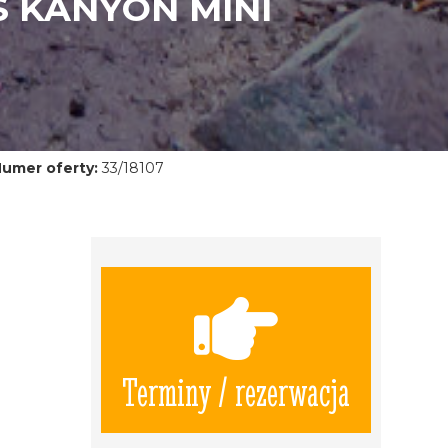
 KANYON MINI
umer oferty:
33/18107
Terminy / rezerwacja