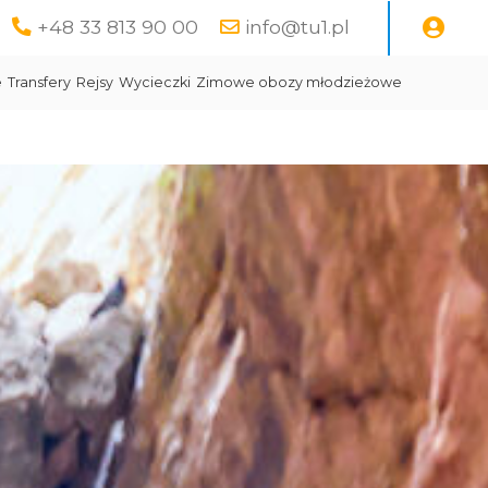
+48 33 813 90 00
info@tu1.pl
e
Transfery
Rejsy
Wycieczki
Zimowe obozy młodzieżowe