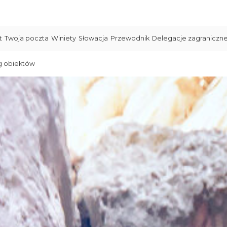
t
Twoja poczta
Winiety
Słowacja
Przewodnik
Delegacje zagraniczn
g obiektów