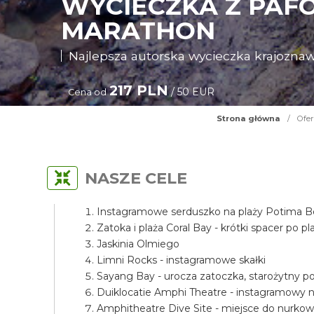
WYCIECZKA Z PAF
MARATHON
Najlepsza autorska wycieczka krajoznaw
217 PLN
/ 50 EUR
Cena od
Strona główna
/
Ofer
NASZE CELE
Instagramowe serduszko na plaży Potima 
Zatoka i plaża Coral Bay - krótki spacer po pl
Jaskinia Olmiego
Limni Rocks - instagramowe skałki
Sayang Bay - urocza zatoczka, starożytny po
Duiklocatie Amphi Theatre - instagramowy n
Amphitheatre Dive Site - miejsce do nurkowa