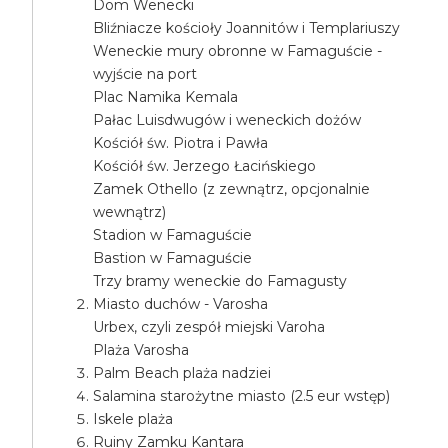
Dom Wenecki
Bliźniacze kościoły Joannitów i Templariuszy
Weneckie mury obronne w Famaguście -
wyjście na port
Plac Namika Kemala
Pałac Luisdwugów i weneckich dożów
Kościół św. Piotra i Pawła
Kościół św. Jerzego Łacińskiego
Zamek Othello (z zewnątrz, opcjonalnie
wewnątrz)
Stadion w Famaguście
Bastion w Famaguście
Trzy bramy weneckie do Famagusty
Miasto duchów - Varosha
Urbex, czyli zespół miejski Varoha
Plaża Varosha
Palm Beach plaża nadziei
Salamina starożytne miasto (2.5 eur wstęp)
Iskele plaża
Ruiny Zamku Kantara