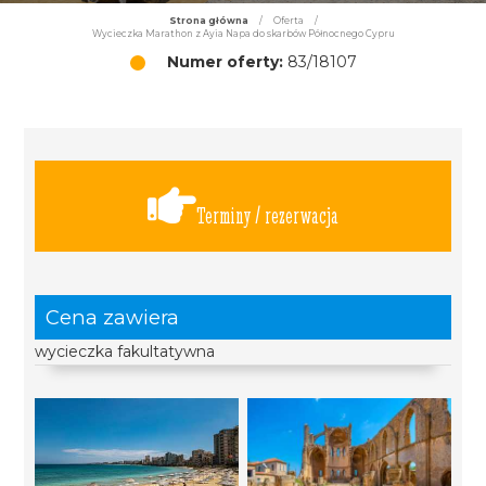
Strona główna
/
Oferta
/
Wycieczka Marathon z Ayia Napa do skarbów Północnego Cypru
Numer oferty:
83/18107
Terminy / rezerwacja
Cena zawiera
wycieczka fakultatywna