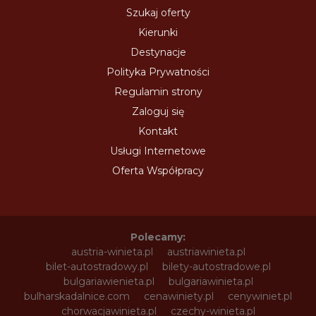
Szukaj oferty
Kierunki
Destynacje
Polityka Prywatności
Regulamin strony
Zaloguj się
Kontakt
Usługi Internetowe
Oferta Współpracy
Polecamy:
austria-winieta.pl
austriawinieta.pl
bilet-autostradowy.pl
bilety-autostradowe.pl
bulgariawienieta.pl
bulgariawinieta.pl
bulharskadalnice.com
cenawiniety.pl
cenywiniet.pl
chorwacjawinieta.pl
czechy-winieta.pl