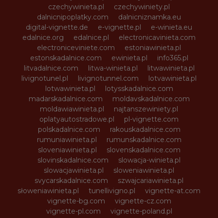
czechywinieta.pl
czechywiniety.pl
dalnicnipoplatky.com
dalnicniznamka.eu
digital-vignette.de
e-vignette.pl
e-winieta.eu
edalnice.org
edalnice.pl
electronicavinieta.com
electroniceviniete.com
estoniawinieta.pl
estonskadalnice.com
ewinieta.pl
info365.pl
litvadalnice.com
litwa-winieta.pl
litwawinieta.pl
livignotunel.pl
livignotunnel.com
lotvawinieta.pl
lotwawinieta.pl
lotysskadalnice.com
madarskadalnice.com
moldavskadalnice.com
moldawiawinieta.pl
najtanszewiniety.pl
oplatyautostradowe.pl
pl-vignette.com
polskadalnice.com
rakouskadalnice.com
rumuniawinieta.pl
rumunskadalnice.com
sloveniawinieta.pl
slovenskadalnice.com
slovinskadalnice.com
slowacja-winieta.pl
slowacjawinieta.pl
sloweniawinieta.pl
svycarskadalnice.com
szwajcariawinieta.pl
słoweniawinieta.pl
tunellivigno.pl
vignette-at.com
vignette-bg.com
vignette-cz.com
vignette-pl.com
vignette-poland.pl