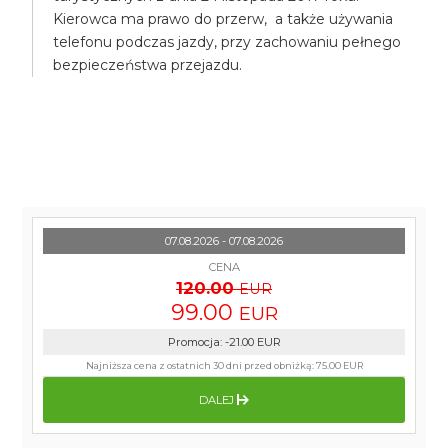
Kierowca ma prawo do przerw, a także używania
telefonu podczas jazdy, przy zachowaniu pełnego
bezpieczeństwa przejazdu.
07.08.2026 - 07.08.2026
CENA
120.00
EUR
99.00
EUR
Promocja
:
-21.00
EUR
Najniższa cena z ostatnich 30 dni przed obniżką:
75.00 EUR
DALEJ