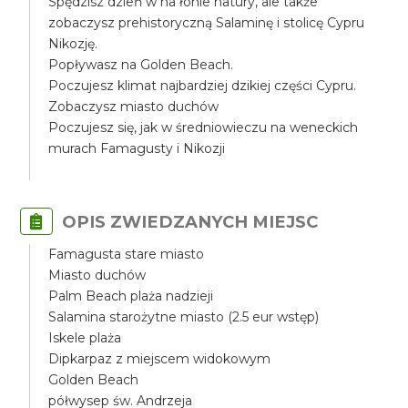
Spędzisz dzień w na łonie natury, ale także
zobaczysz prehistoryczną Salaminę i stolicę Cypru
Nikozję.
Popływasz na Golden Beach.
Poczujesz klimat najbardziej dzikiej części Cypru.
Zobaczysz miasto duchów
Poczujesz się, jak w średniowieczu na weneckich
murach Famagusty i Nikozji
OPIS ZWIEDZANYCH MIEJSC
Famagusta stare miasto
Miasto duchów
Palm Beach plaża nadzieji
Salamina starożytne miasto (2.5 eur wstęp)
Iskele plaża
Dipkarpaz z miejscem widokowym
Golden Beach
półwysep św. Andrzeja