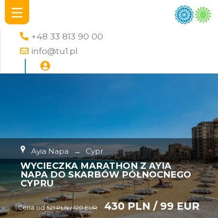
+48 33 813 90 00
info@tu1.pl
Ayia Napa
→
Cypr
WYCIECZKA MARATHON Z AYIA
NAPA DO SKARBÓW PÓŁNOCNEGO
CYPRU
430 PLN / 99 EUR
Cena od
521 PLN / 120 EUR