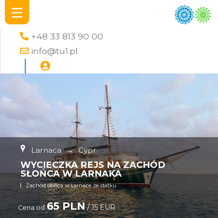
+48 33 813 90 00
info@tu1.pl
Larnaca
→
Cypr
WYCIECZKA REJS NA ZACHÓD
SŁOŃCA W LARNAKA
Zachód słońca w Larnace ze statku
65 PLN
/ 15 EUR
Cena od