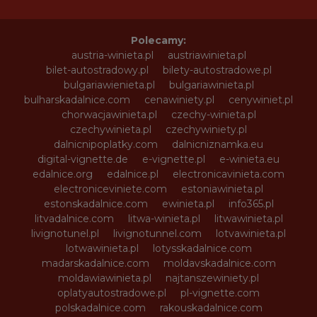
Polecamy:
austria-winieta.pl
austriawinieta.pl
bilet-autostradowy.pl
bilety-autostradowe.pl
bulgariawienieta.pl
bulgariawinieta.pl
bulharskadalnice.com
cenawiniety.pl
cenywiniet.pl
chorwacjawinieta.pl
czechy-winieta.pl
czechywinieta.pl
czechywiniety.pl
dalnicnipoplatky.com
dalnicniznamka.eu
digital-vignette.de
e-vignette.pl
e-winieta.eu
edalnice.org
edalnice.pl
electronicavinieta.com
electroniceviniete.com
estoniawinieta.pl
estonskadalnice.com
ewinieta.pl
info365.pl
litvadalnice.com
litwa-winieta.pl
litwawinieta.pl
livignotunel.pl
livignotunnel.com
lotvawinieta.pl
lotwawinieta.pl
lotysskadalnice.com
madarskadalnice.com
moldavskadalnice.com
moldawiawinieta.pl
najtanszewiniety.pl
oplatyautostradowe.pl
pl-vignette.com
polskadalnice.com
rakouskadalnice.com