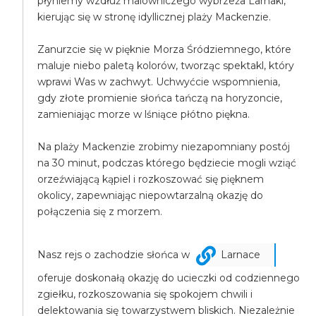
płyniemy wzdłuż malowniczego wybrzeża Larnaki,
kierując się w stronę idyllicznej plaży Mackenzie.
Zanurzcie się w pięknie Morza Śródziemnego, które
maluje niebo paletą kolorów, tworząc spektakl, który
wprawi Was w zachwyt. Uchwyćcie wspomnienia,
gdy złote promienie słońca tańczą na horyzoncie,
zamieniając morze w lśniące płótno piękna.
Na plaży Mackenzie zrobimy niezapomniany postój
na 30 minut, podczas którego będziecie mogli wziąć
orzeźwiającą kąpiel i rozkoszować się pięknem
okolicy, zapewniając niepowtarzalną okazję do
połączenia się z morzem.
Nasz rejs o zachodzie słońca w
Larnace
oferuje doskonałą okazję do ucieczki od codziennego
zgiełku, rozkoszowania się spokojem chwili i
delektowania się towarzystwem bliskich. Niezależnie