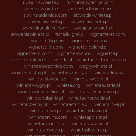
rumuniawinieta.pl
rumunskadalnice.com
sloveniawinieta.pl
slovenskadalnice.com
slovinskadalnice.com
slowacja-winieta.pl
slowacjawinieta.pl
sloweniawinieta.pl
svycarskadalnice.com
szwajcariawinieta.pl
słoweniawinieta.pl
tunellivigno.pl
vignette-at.com
vignette-bg.com
vignette-cz.com
vignette-pl.com
vignette-poland.pl
vignette-ro.com
vignette-si.com
vignette.pl
vignettepoland.pl
vinetki.pl
vinietaelectronica.com
vinieteelectronice.com
wegrywinieta.pl
winieta-austria.pl
winieta-czechy.pl
winieta-litwa.pl
winieta-słowacja.pl
winieta-wegry.pl
winieta-węgry.pl
winieta.org
winietaaustria.pl
winietaaustriaonline.pl
winietaautostradowa.pl
winietabulgaria.pl
winietachorwacja.pl
winietaczechy.pl
winietaestonia.pl
winietalitwa.pl
winietalotwa.pl
winietamoldawia.pl
winietaonline.com
winietapolska.pl
winietarumunia.pl
winietaslovenia.pl
winietaslowacja.pl
winietaslowenia.pl