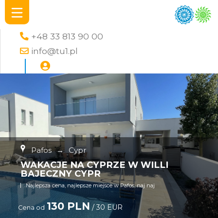
+48 33 813 90 00
info@tu1.pl
Pafos
→
Cypr
WAKACJE NA CYPRZE W WILLI
BAJECZNY CYPR
Najlepsza cena, najlepsze miejsce w Pafos, naj naj
130 PLN
/ 30 EUR
Cena od