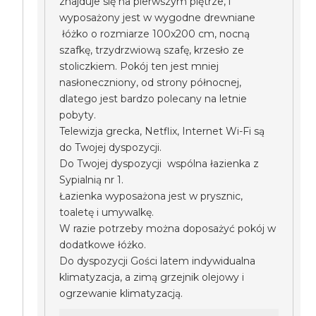
znajduje się na pierwszym piętrze, i
wyposażony jest w wygodne drewniane
łóżko o rozmiarze 100x200 cm, nocną
szafkę, trzydrzwiową szafę, krzesło ze
stoliczkiem. Pokój ten jest mniej
nasłoneczniony, od strony północnej,
dlatego jest bardzo polecany na letnie
pobyty.
Telewizja grecka, Netflix, Internet Wi-Fi są
do Twojej dyspozycji.
Do Twojej dyspozycji wspólna łazienka z
Sypialnią nr 1.
Łazienka wyposażona jest w prysznic,
toaletę i umywalkę.
W razie potrzeby można doposażyć pokój w
dodatkowe łóżko.
Do dyspozycji Gości latem indywidualna
klimatyzacja, a zimą grzejnik olejowy i
ogrzewanie klimatyzacją.