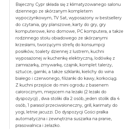
Bajeczny Cypr składa się z klimatyzowanego salonu
dziennego ze skórzanym kompletem
wypoczynkowym, TV Sat, wyposażony w bestsellery
do czytania, gry planszowe, karty do gry, gry
komputerowe, kino domowe, PC komputera, a także
rodzinnego stołu obiadowego ze skórzanymi
krzesłami, tworzącymi strefę do konsumpcji
posiłków, toalety dziennej z lustrem, kuchni
wyposażonej w kuchenkę elektryczną, lodówkę z
zamrażarką, zmywarkę, czajnik, komplet talerzy,
sztućce, garnki, a także szklanki, kielichy do wina
białego i czerwonego, filiżanki do kawy, korkociąg.
Z kuchni przejście do mini ogrodu z basenem
całorocznym, miejscem na leżaki (2 leżaki do
dyspozycji) , dwa stoliki dla 2 osób, jeden stolik dla 4
osób, 1 parasol przeciwsłoneczny, grill, karimaty do
yogi, letnie jacuzzi. Do dyspozycji Gości pralka
automatyczna i zewnętrzna suszarka na pranie,
prasowalnica i żelazko.