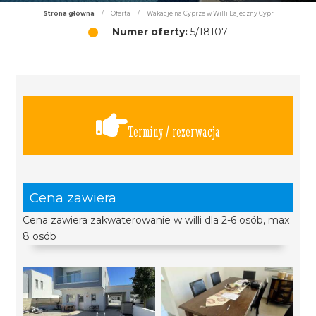
Strona główna
/
Oferta
/
Wakacje na Cyprze w Willi Bajeczny Cypr
Numer oferty:
5/18107
Terminy / rezerwacja
Cena zawiera
Cena zawiera zakwaterowanie w willi dla 2-6 osób, max
8 osób