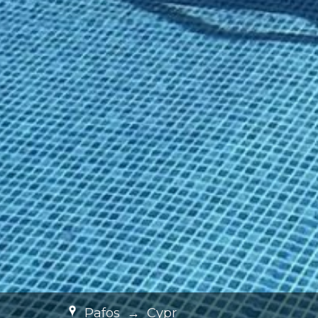
Pafos
→
Cypr