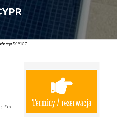
CYPR
ferty:
5/18107
Terminy / rezerwacja
ej Exo