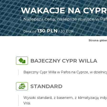
WAKACJE NA CYPR
Najlepsza cena, najlepsze miejsce w Pafo
130 PLN
/ 30 EUR
Cena od
Strona głów
BAJECZNY CYPR WILLA
Bajeczny Cypr Willa w Pafos na Cyprze, w dzielni
STANDARD
Wysoki standard, z basenem, z klimatyzacją indy
Vrisi.