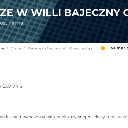
ZE W WILLI BAJECZNY 
s, naj naj
Numer o
na
/
Oferta
/
Wakacje na Cyprze w Willi Bajeczny Cypr
cy EXO VRISI.
widualną, nowoczesna willa w eksluzywnej dzielnicy turystyczn